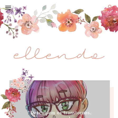
NOTA
,
NOVIDADES
“Desculpem os transtornos,