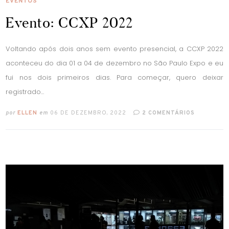
EVENTOS
Evento: CCXP 2022
Voltando após dois anos sem evento presencial, a CCXP 2022
aconteceu do dia 01 a 04 de dezembro no São Paulo Expo e eu
fui nos dois primeiros dias. Para começar, quero deixar
registrado...
por
ELLEN
em
06 DE DEZEMBRO, 2022
2 COMENTÁRIOS