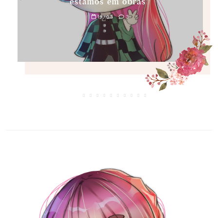
estamos em obras”
19/05
3