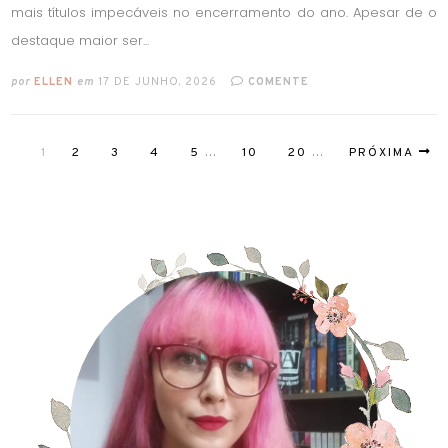
mais títulos impecáveis no encerramento do ano. Apesar de o
destaque maior ser...
por
ELLEN
em
17 DE JUNHO, 2026
COMENTE
1
2
3
4
5
...
10
20
...
PRÓXIMA