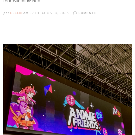
maravilhosas! Não...
por
ELLEN
em
07 DE AGOSTO, 2026
COMENTE