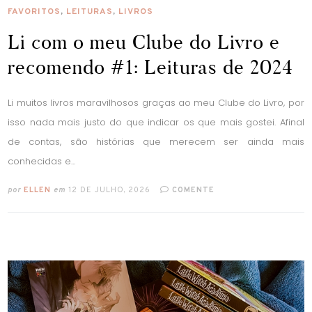
FAVORITOS
,
LEITURAS
,
LIVROS
Li com o meu Clube do Livro e
recomendo #1: Leituras de 2024
Li muitos livros maravilhosos graças ao meu Clube do Livro, por
isso nada mais justo do que indicar os que mais gostei. Afinal
de contas, são histórias que merecem ser ainda mais
conhecidas e...
por
ELLEN
em
12 DE JULHO, 2026
COMENTE