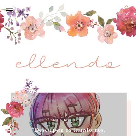
NOTA
,
NOVIDADES
“Desculpem os transtornos,