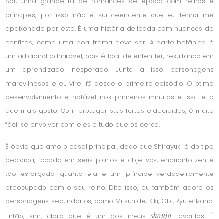
Sou uma grande fã de romances de época com reinos e
príncipes, por isso não é surpreendente que eu tenha me
apaixonado por este. É uma história delicada com nuances de
conflitos, como uma boa trama deve ser. A parte botânica é
um adicional admirável, pois é fácil de entender, resultando em
um aprendizado inesperado. Junte a isso personagens
maravilhosos e eu virei fã desde o primeiro episódio. O ótimo
desenvolvimento é notável nos primeiros minutos e isso é o
que mais gosto. Com protagonistas fortes e decididos, é muito
fácil se envolver com eles e tudo que os cerca.
É óbvio que amo o casal principal, dado que Shirayuki é do tipo
decidida, focada em seus planos e objetivos, enquanto Zen é
tão esforçado quanto ela e um príncipe verdadeiramente
preocupado com o seu reino. Dito isso, eu também adoro os
personagens secundários, como Mitsuhide, Kiki, Obi, Ryu e Izana.
shoujo
Então, sim, claro que é um dos meus
favoritos. É