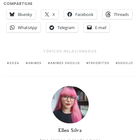
COMPARTILHE
Bluesky
X
Facebook
Threads
WhatsApp
Telegram
E-mail
TÓPICOS RELACIONADOS
2026
ANIMES
ANIMES SHOUJO
FAVORITOS
SHOUJO
Ellen Silva