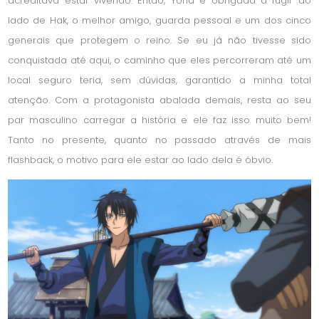
acreditava estar vivendo. Então, Yona é obrigada a fugir ao
lado de Hak, o melhor amigo, guarda pessoal e um dos cinco
generais que protegem o reino. Se eu já não tivesse sido
conquistada até aqui, o caminho que eles percorreram até um
local seguro teria, sem dúvidas, garantido a minha total
atenção. Com a protagonista abalada demais, resta ao seu
par masculino carregar a história e ele faz isso muito bem!
Tanto no presente, quanto no passado através de mais
flashback, o motivo para ele estar ao lado dela é óbvio.