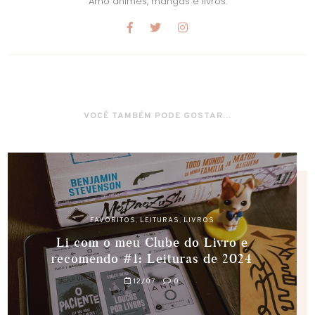
Amo animes, mangás e livros.
VOCÊ TAMBÉM PODE GOSTAR...
FAVORITOS
,
LEITURAS
,
LIVROS
Li com o meu Clube do Livro e
recomendo #1: Leituras de 2024
12/07
0