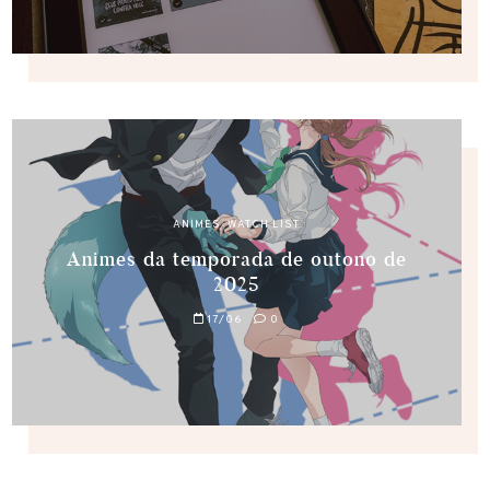
ANIMES
,
WATCH LIST
Animes da temporada de outono de
2025
17/06
0