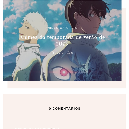
ANIMES
,
WATCH LIST
Animes da temporada de verão de
2025
30/12
0
0
COMENTÁRIOS