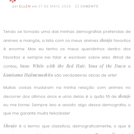
por
ELLEN
em
27 DE MAIO, 2026
COMENTE
Tendo se tornado uma das minhas demografias preferidas de
shoujo
animes e mangás, a lista com os meus animes
favoritos
é enorme. Mas eu tenho os meus queridinhos dentro dos
favoritos e sempre irei falar e escrever sobre eles. Afinal de
Snow White with the Red Hair
Yona of the Dawn
contas,
,
e
Kamisama Hajimemashita
são verdadeiras obras de arte!
Muitas coisas mudaram na minha relação com animes no
shoujo
decorrer dos últimos anos e uma delas é o quão fã de
eu me tornei. Sempre leio e assisto algo dessa demografia, o
que me garante muita felicidade!
Shoujo
é o termo que classifica, demograficamente, o que é