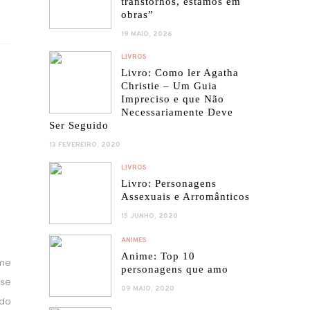
transtornos, estamos em
obras”
19 MAIO, 2026
LIVROS
Livro: Como ler Agatha
Christie – Um Guia
Impreciso e que Não
Necessariamente Deve
Ser Seguido
13 FEVEREIRO, 2020
LIVROS
Livro: Personagens
Assexuais e Arromânticos
15 JUNHO, 2020
ANIMES
Anime: Top 10
 me
personagens que amo
sse
09 MAIO, 2020
 do