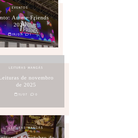
EVENTOS
nto: Anime Friends
2026
19/07
1
LEITURAS
,
MANGÁS
Leituras de novembro
de 2025
11/07
0
LEITURAS
,
MANGÁS
eituras de outubro de