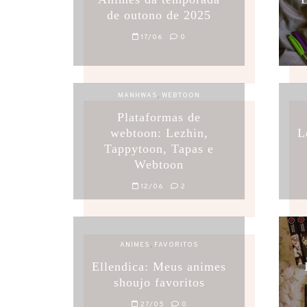
de outono de 2025
17/06
0
MANHWAS
,
WEBTOON
Plataformas de
webtoon: Lezhin,
L
Tappytoon, Tapas e
Webtoon
12/06
2
ANIMES
,
FAVORITOS
Ellendica: Meus animes
shoujo favoritos
27/05
0