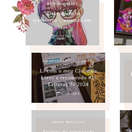
NOTA
,
NOVIDADES
“Desculpem os
Eve
transtornos, estamos em
obras”
19/05
3
FAVORITOS
,
LEITURAS
,
LIVROS
Li com o meu Clube do
Livro e recomendo #1:
Leituras de 2024
12/07
0
ANIMES
,
WATCH LIST
Animes da temporada
L