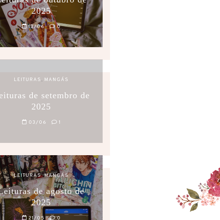
2025
13/06
0
LEITURAS
,
MANGÁS
eituras de setembro de
2025
03/06
1
LEITURAS
,
MANGÁS
Leituras de agosto de
2025
21/05
0