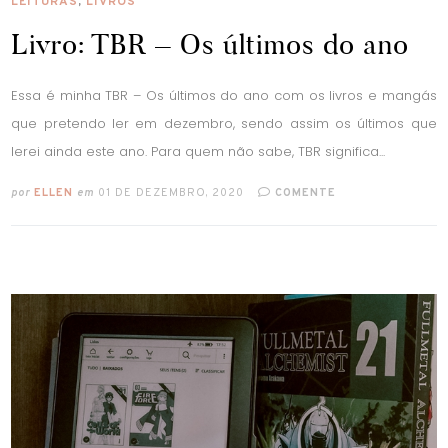
LEITURAS
,
LIVROS
Livro: TBR – Os últimos do ano
Essa é minha TBR – Os últimos do ano com os livros e mangás
que pretendo ler em dezembro, sendo assim os últimos que
lerei ainda este ano. Para quem não sabe, TBR significa...
por
ELLEN
em
01 DE DEZEMBRO, 2020
COMENTE