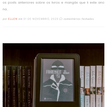
os posts anteriores sobre os livros e mangás que li este ano
na...
por
ELLEN
em
01 DE NOVEMBRO, 2020
comentários fechados