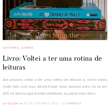
LEITURAS
,
LIVROS
Livro: Voltei a ter uma rotina de
leituras
Aos poucos, voltei a ter uma rotina de leituras e, como estou
muito feliz com isso, decidi trazer esse assunto para cá. Lá em
2011, na época que prestei vestibular, eu perdi meu ritmo...
por
ELLEN
em
02 DE OUTUBRO, 2020
COMENTE