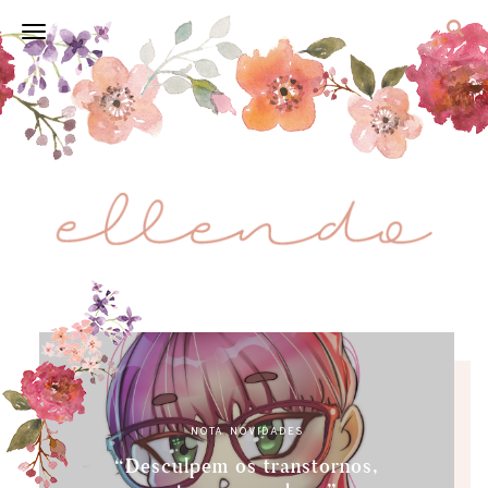
NOTA
,
NOVIDADES
“Desculpem os transtornos,