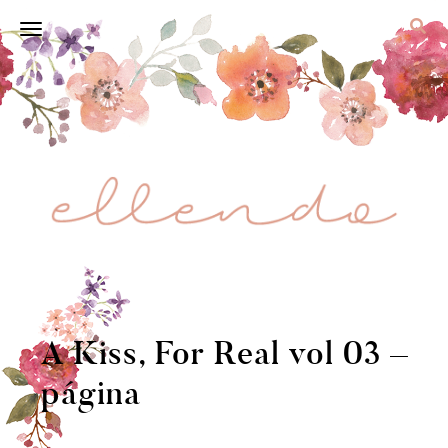
A Kiss, For Real vol 03 –
página