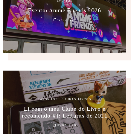
EVENTOS
Evento: Anime Friends 2026
19/07
1
FAVORITOS
,
LEITURAS
,
LIVROS
Li com o meu Clube do Livro e
recomendo #1: Leituras de 2024
12/07
0