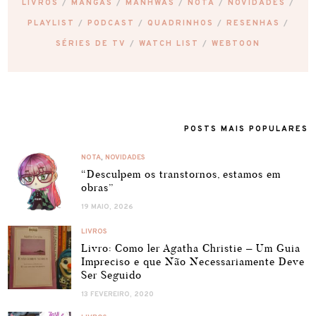
LIVROS
MANGÁS
MANHWAS
NOTA
NOVIDADES
PLAYLIST
PODCAST
QUADRINHOS
RESENHAS
SÉRIES DE TV
WATCH LIST
WEBTOON
POSTS MAIS POPULARES
NOTA
,
NOVIDADES
“Desculpem os transtornos, estamos em
obras”
19 MAIO, 2026
LIVROS
Livro: Como ler Agatha Christie – Um Guia
Impreciso e que Não Necessariamente Deve
Ser Seguido
13 FEVEREIRO, 2020