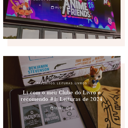
19/07
1
FAVORITOS
,
LEITURAS
,
LIVROS
Li com o meu Clube do Livro e
recomendo #1: Leituras de 2024
12/07
0