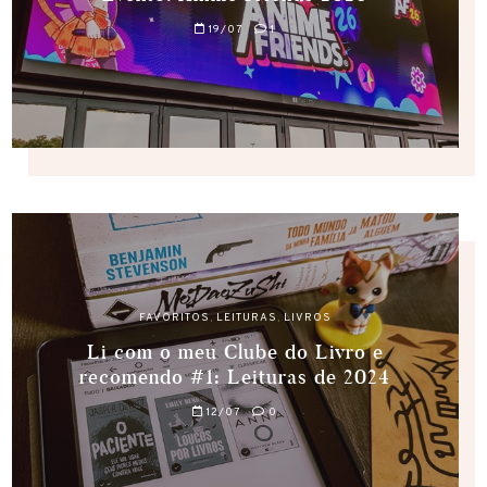
19/07
1
FAVORITOS
,
LEITURAS
,
LIVROS
Li com o meu Clube do Livro e
recomendo #1: Leituras de 2024
12/07
0